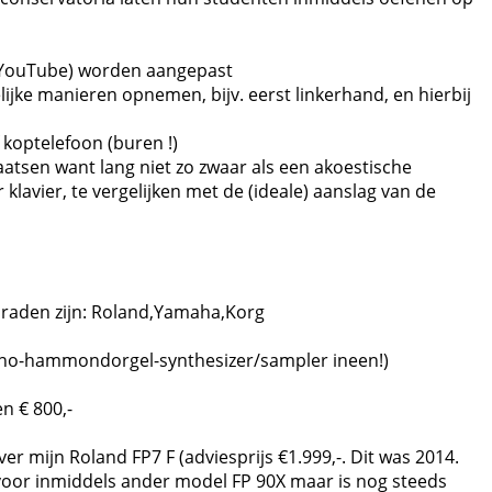
(YouTube) worden aangepast
elijke manieren opnemen, bijv. eerst linkerhand, en hierbij
koptelefoon (buren !)
laatsen want lang niet zo zwaar als een akoestische
 klavier, te vergelijken met de (ideale) aanslag van de
e raden zijn: Roland,Yamaha,Korg
iano-hammondorgel-synthesizer/sampler ineen!)
n € 800,-
over mijn Roland FP7 F (adviesprijs €1.999,-. Dit was 2014.
 voor inmiddels ander model FP 90X maar is nog steeds