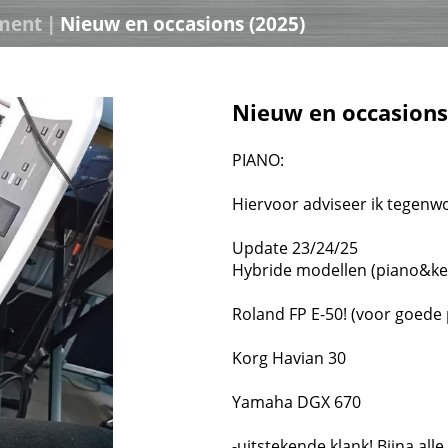
ment
|
Nieuw en occasions (2025)
Nieuw en occasions
PIANO:
Hiervoor adviseer ik tegenwoo
Update 23/24/25
Hybride modellen (piano&ke
Roland FP E-50! (voor goede pr
Korg Havian 30
Yamaha DGX 670
-uitstekende klank! Bijna al