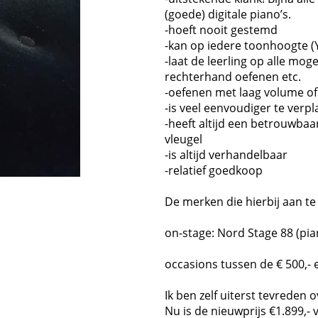
(goede) digitale piano’s.
-hoeft nooit gestemd
-kan op iedere toonhoogte 
-laat de leerling op alle mog
rechterhand oefenen etc.
-oefenen met laag volume of 
-is veel eenvoudiger te verp
-heeft altijd een betrouwbaar
vleugel
-is altijd verhandelbaar
-relatief goedkoop
De merken die hierbij aan t
on-stage: Nord Stage 88 (p
occasions tussen de € 500,- e
Ik ben zelf uiterst tevreden 
Nu is de nieuwprijs €1.899,-