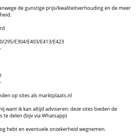
nwege de gunstige prijs/kwaliteitverhouding en de meer
kheid.
rd
90/295/E304/E403/E413/E423
-
0
-
inden op sites als marktplaats.nl
mij want ik kan altijd adviseren: deze sites bieden de
 te delen (bijv via Whatsapp)
t oog hebt en eventuele onzekerheid wegnemen.