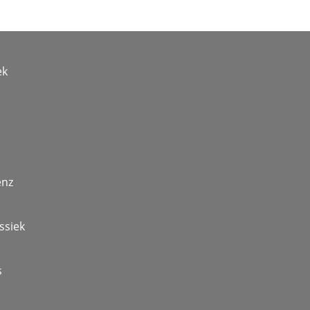
ek
enz
ssiek
s