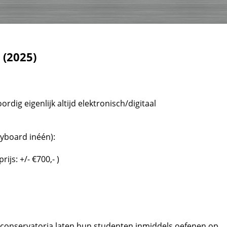
 (2025)
rdig eigenlijk altijd elektronisch/digitaal
yboard inéén):
ijs: +/- €700,- )
le conservatoria laten hun studenten inmiddels oefenen op